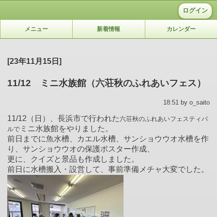
ログイン
メニュー
新着情報
カレンダー
[23年11月15日]
11/12 ミニ水族館（六荘秋のふれあいフェス）
18:51 by o_saito
11/12（日）、長浜市で行われた
六荘秋のふれあいフェスティバ
ミニ水族館をやりました。
ルで
前日までに魚水槽、カエル水槽、サンショウウオ水槽を作
り、サンショウウオの保護ポスター作成、
更に、クイズと景品も作成しました。
前日に水槽搬入・設営して、事前準備メチャ大変でした。