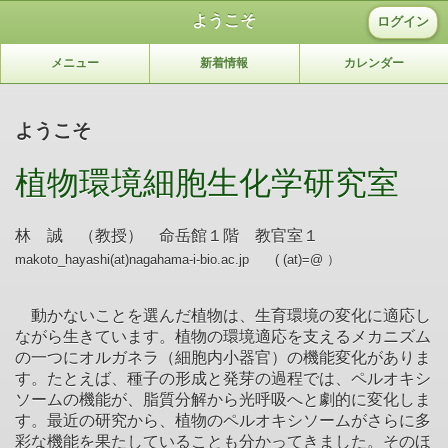
ようこそ
ログイン
メニュー
新着情報
カレンダー
ようこそ
植物環境細胞生化学研究室
林 誠 （教授） 命岳館１階 教官室１
makoto_hayashi(at)nagahama-i-bio.ac.jp ( (at)=@ ）
動かないことを選んだ植物は、生育環境の変化に適応し
ながら生きています。植物の環境適応を支えるメカニズム
の一つにオルガネラ（細胞内小器官）の機能変化がありま
す。たとえば、種子の形成と発芽の過程では、ペルオキシ
ソームの機能が、脂質分解から光呼吸へと劇的に変化しま
す。最近の研究から、植物のペルオキシソームがさらに多
彩な機能を果たしていることも分かってきました。そのほ