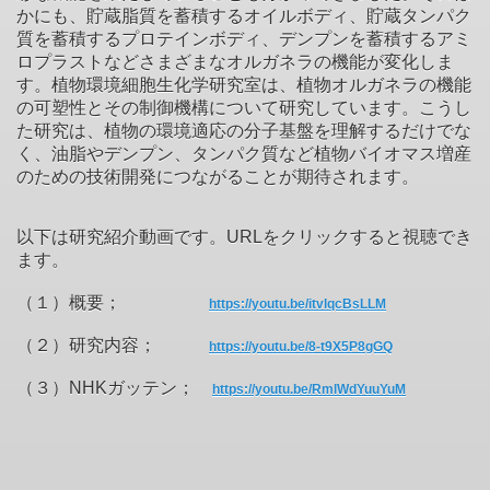
かにも、貯蔵脂質を蓄積するオイルボディ、貯蔵タンパク
質を蓄積するプロテインボディ、デンプンを蓄積するアミ
ロプラストなどさまざまなオルガネラの機能が変化しま
す。植物環境細胞生化学研究室は、植物オルガネラの機能
の可塑性とその制御機構について研究しています。こうし
た研究は、植物の環境適応の分子基盤を理解するだけでな
く、油脂やデンプン、タンパク質など植物バイオマス増産
のための技術開発につながることが期待されます。
以下は研究紹介動画です。URLをクリックすると視聴でき
ます。
（１）概要；
https://youtu.be/itvlqcBsLLM
（２）研究内容；
https://youtu.be/8-t9X5P8gGQ
（３）NHKガッテン；
https://youtu.be/RmlWdYuuYuM